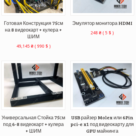
Готовая Конструкция 75см
Эмулятор монитора HDMI
на 8 видеокарт + кулера +
248
₴
(
5
$
)
ШИМ
49,145
₴
(
990
$
)
Универсальная Стойка 75см
USB райзер Molex или 6Pin
под 6-8 видеокарт + кулера
pci-e x1 под видеокарту для
+ ШИМ
GPU майнинга