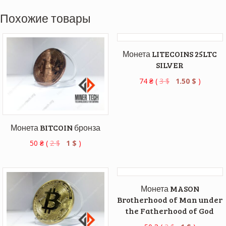
Похожие товары
Монета LITECOINS 25LTC
SILVER
74
₴
(
3
$
1.50
$
)
Монета BITCOIN бронза
50
₴
(
2
$
1
$
)
Монета MASON
Brotherhood of Man under
the Fatherhood of God