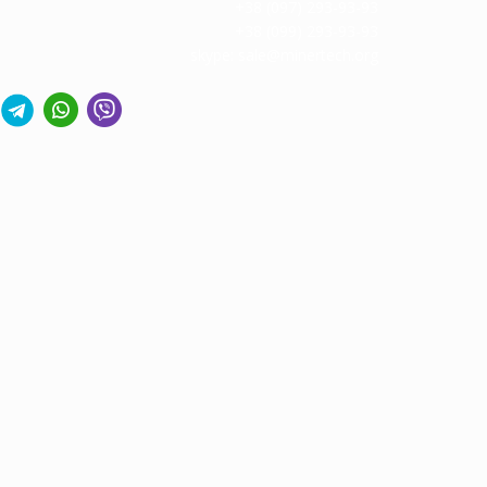
+38 (097) 293-93-93
‎‎
+38 (099) 293-93-93
skype: sale@minertech.org