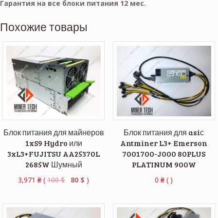
Гарантия на все блоки питания 12 мес.
Похожие товары
Блок питания для майнеров
Блок питания для asiс
1xS9 Hydro или
Antminer L3+ Emerson
3xL3+FUJITSU AA25370L
7001700-J000 80PLUS
2685W Шумный
PLATINUM 900W
3,971
₴
(
100
$
80
$
)
0
₴
( )