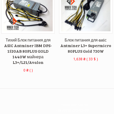
Тихий Блок питания для
Блок питания для asiс
ASIC Antminer IBM DPS-
Antminer L3+ Supermicro
1520AB 80PLUS GOLD
80PLUS Gold 720W
1440W майнера
1,638
₴
(
33
$
)
L3+/L21/Avalon
0
₴
( )
Наши контакты:
+38 (093) 293-93-93