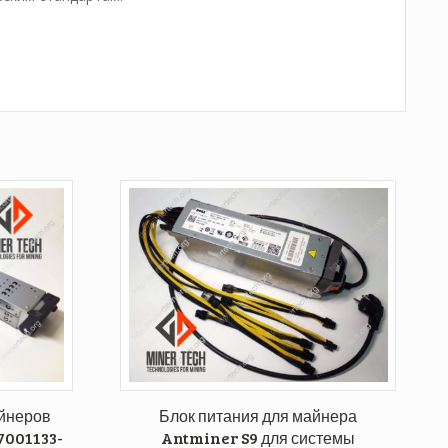
айнеров
Блок питания для майнера
7001133-
Antminer S9 для системы