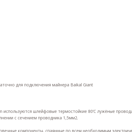
аточно для подключения майнера Baikal Giant
in используются шлейфовые термостойкие 80’С лужёные провода
лнении с сечением проводника 1,5мм2.
говечные компоненты, спаянные по всем необходимым электриче