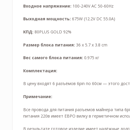
Входное напряжение:
100-240V AC 50-60Hz
Выходная мощность:
675W (12.2V DC 55.0A)
КПД:
80PLUS GOLD 92%
Размер блока питания:
36 x 5.7 x 3.8 cm
Вес самого блока питания:
0.975 кг
Комплектация:
В цену входят 6 разъёмов 6pin по 60см — этого дост
Примечание:
Все провода для питания разъемов майнера типа 6p
питания 220в имеет ЕВРО вилку в герметичном испо
В результате готовое изделие имеет надёжные дол