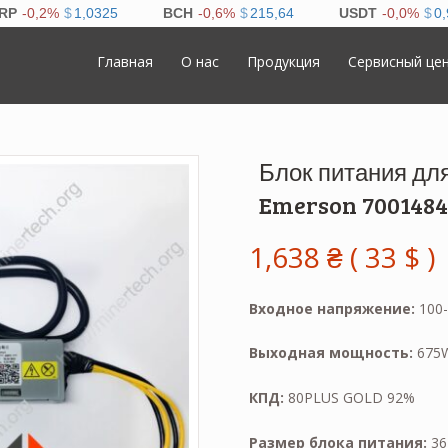
Главная
О нас
Продукция
Сервисный це
Блок питания дл
Emerson 7001484
1,638
₴
(
33
$
)
Входное напряжение:
100-
Выходная мощность:
675W
КПД:
80PLUS GOLD 92%
Размер блока питания:
36 