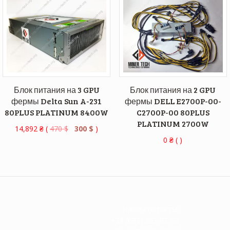
Блок питания на 3 GPU
Блок питания на 2 GPU
фермы Delta Sun A-231
фермы DELL E2700P-00-
80PLUS PLATINUM 8400W
C2700P-00 80PLUS
PLATINUM 2700W
14,892
₴
(
470
$
300
$
)
0
₴
( )
Наши контакты:
+38 (093) 293-93-93